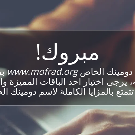
مبروك!
 دومينك الخاص
www.mofrad.org
بم
، يرجى اختيار احد الباقات المميزة وا
تمتع بالمزايا الكاملة لاسم دومينك ا