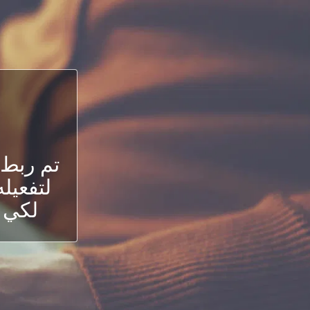
تم ربط
لتفعيله
لكي ت